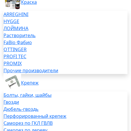
Краска
ARREGHINI
HYGGE
ЛОЙМИНА
Растворитель
FaBio Фабио
OTTINGER
PROFI TEC
PROMIX
Прочие производители
Крепеж
Болты, гайки, шайбы
Гвозди
Дюбель-гвоздь
Перфорированный крепеж
Саморез по ГКЛ ГВЛВ
Саморез по дереву