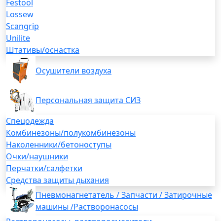
Festool
Lossew
Scangrip
Unilite
Штативы/оснастка
Осушители воздуха
Персональная защита СИЗ
Спецодежда
Комбинезоны/полукомбинезоны
Наколенники/бетоноступы
Очки/наушники
Перчатки/салфетки
Средства защиты дыхания
Пневмонагнетатель / Запчасти / Затирочные
машины /Растворонасосы