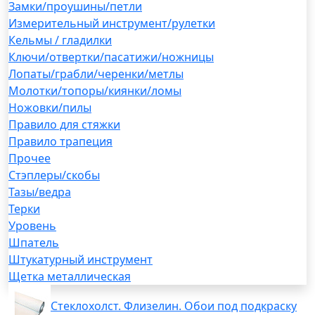
Замки/проушины/петли
Измерительный инструмент/рулетки
Кельмы / гладилки
Ключи/отвертки/пасатижи/ножницы
Лопаты/грабли/черенки/метлы
Молотки/топоры/киянки/ломы
Ножовки/пилы
Правило для стяжки
Правило трапеция
Прочее
Стэплеры/скобы
Тазы/ведра
Терки
Уровень
Шпатель
Штукатурный инструмент
Щетка металлическая
Стеклохолст. Флизелин. Обои под подкраску