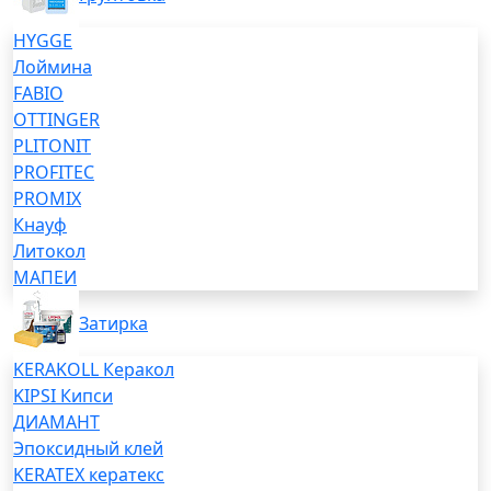
HYGGE
Лоймина
FABIO
OTTINGER
PLITONIT
PROFITEC
PROMIX
Кнауф
Литокол
МАПЕИ
Затирка
KERAKOLL Керакол
KIPSI Кипси
ДИАМАНТ
Эпоксидный клей
KERATEX кератекс