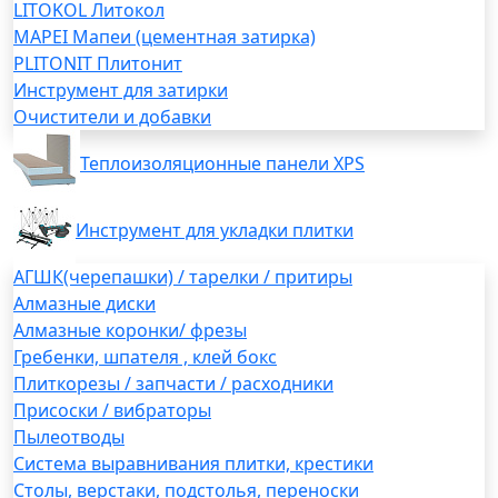
LITOKOL Литокол
MAPEI Мапеи (цементная затирка)
PLITONIT Плитонит
Инструмент для затирки
Очистители и добавки
Теплоизоляционные панели XPS
Инструмент для укладки плитки
АГШК(черепашки) / тарелки / притиры
Алмазные диски
Алмазные коронки/ фрезы
Гребенки, шпателя , клей бокс
Плиткорезы / запчасти / расходники
Присоски / вибраторы
Пылеотводы
Система выравнивания плитки, крестики
Столы, верстаки, подстолья, переноски