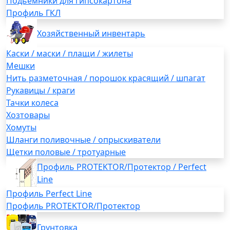
Подьемники для гипсокартона
Профиль ГКЛ
Хозяйственный инвентарь
Каски / маски / плащи / жилеты
Мешки
Нить разметочная / порошок красящий / шпагат
Рукавицы / краги
Тачки колеса
Хозтовары
Хомуты
Шланги поливочные / опрыскиватели
Щетки половые / тротуарные
Профиль PROTEKTOR/Протектор / Perfect
Line
Профиль Perfect Line
Профиль PROTEKTOR/Протектор
Грунтовка