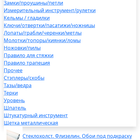
Замки/проушины/петли
Измерительный инструмент/рулетки
Кельмы / гладилки
Ключи/отвертки/пасатижи/ножницы
Лопаты/грабли/черенки/метлы
Молотки/топоры/киянки/ломы
Ножовки/пилы
Правило для стяжки
Правило трапеция
Прочее
Стэплеры/скобы
Тазы/ведра
Терки
Уровень
Шпатель
Штукатурный инструмент
Щетка металлическая
Стеклохолст. Флизелин. Обои под подкраску