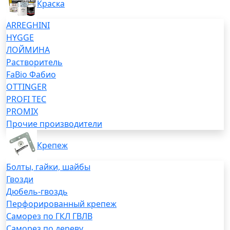
Краска
ARREGHINI
HYGGE
ЛОЙМИНА
Растворитель
FaBio Фабио
OTTINGER
PROFI TEC
PROMIX
Прочие производители
Крепеж
Болты, гайки, шайбы
Гвозди
Дюбель-гвоздь
Перфорированный крепеж
Саморез по ГКЛ ГВЛВ
Саморез по дереву