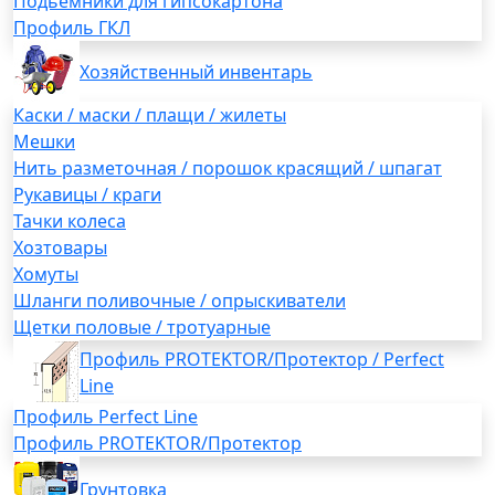
Подьемники для гипсокартона
Профиль ГКЛ
Хозяйственный инвентарь
Каски / маски / плащи / жилеты
Мешки
Нить разметочная / порошок красящий / шпагат
Рукавицы / краги
Тачки колеса
Хозтовары
Хомуты
Шланги поливочные / опрыскиватели
Щетки половые / тротуарные
Профиль PROTEKTOR/Протектор / Perfect
Line
Профиль Perfect Line
Профиль PROTEKTOR/Протектор
Грунтовка