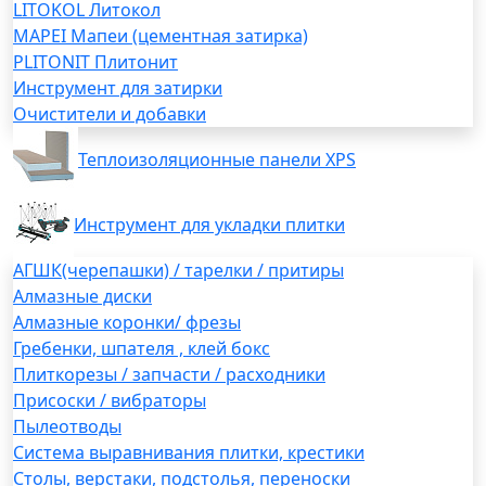
LITOKOL Литокол
MAPEI Мапеи (цементная затирка)
PLITONIT Плитонит
Инструмент для затирки
Очистители и добавки
Теплоизоляционные панели XPS
Инструмент для укладки плитки
АГШК(черепашки) / тарелки / притиры
Алмазные диски
Алмазные коронки/ фрезы
Гребенки, шпателя , клей бокс
Плиткорезы / запчасти / расходники
Присоски / вибраторы
Пылеотводы
Система выравнивания плитки, крестики
Столы, верстаки, подстолья, переноски