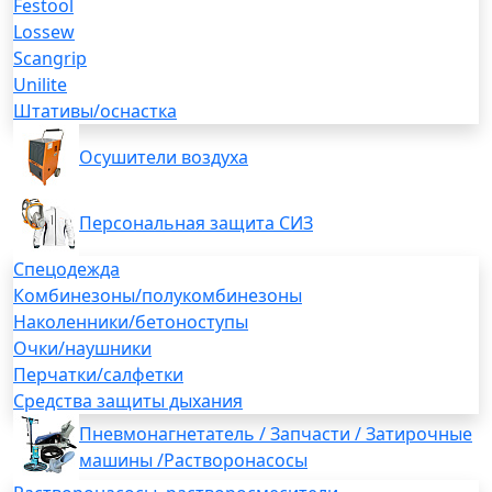
Festool
Lossew
Scangrip
Unilite
Штативы/оснастка
Осушители воздуха
Персональная защита СИЗ
Спецодежда
Комбинезоны/полукомбинезоны
Наколенники/бетоноступы
Очки/наушники
Перчатки/салфетки
Средства защиты дыхания
Пневмонагнетатель / Запчасти / Затирочные
машины /Растворонасосы