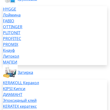
HYGGE
Лоймина
FABIO
OTTINGER
PLITONIT
PROFITEC
PROMIX
Кнауф
Литокол
МАПЕИ
Затирка
KERAKOLL Керакол
KIPSI Кипси
ДИАМАНТ
Эпоксидный клей
KERATEX кератекс