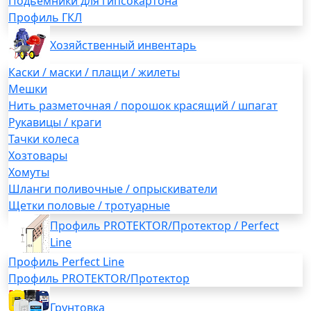
Подьемники для гипсокартона
Профиль ГКЛ
Хозяйственный инвентарь
Каски / маски / плащи / жилеты
Мешки
Нить разметочная / порошок красящий / шпагат
Рукавицы / краги
Тачки колеса
Хозтовары
Хомуты
Шланги поливочные / опрыскиватели
Щетки половые / тротуарные
Профиль PROTEKTOR/Протектор / Perfect
Line
Профиль Perfect Line
Профиль PROTEKTOR/Протектор
Грунтовка