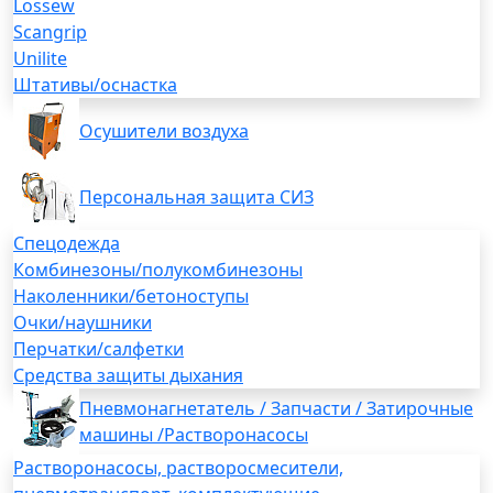
Lossew
Scangrip
Unilite
Штативы/оснастка
Осушители воздуха
Персональная защита СИЗ
Спецодежда
Комбинезоны/полукомбинезоны
Наколенники/бетоноступы
Очки/наушники
Перчатки/салфетки
Средства защиты дыхания
Пневмонагнетатель / Запчасти / Затирочные
машины /Растворонасосы
Растворонасосы, растворосмесители,