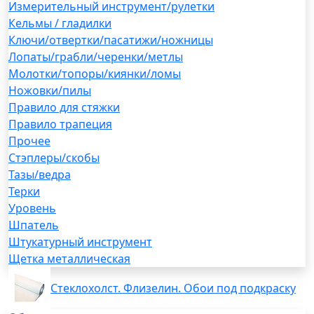
Измерительный инструмент/рулетки
Кельмы / гладилки
Ключи/отвертки/пасатижи/ножницы
Лопаты/грабли/черенки/метлы
Молотки/топоры/киянки/ломы
Ножовки/пилы
Правило для стяжки
Правило трапеция
Прочее
Стэплеры/скобы
Тазы/ведра
Терки
Уровень
Шпатель
Штукатурный инструмент
Щетка металлическая
Стеклохолст. Флизелин. Обои под подкраску