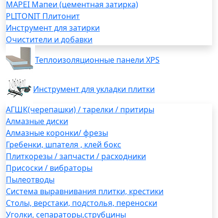
MAPEI Мапеи (цементная затирка)
PLITONIT Плитонит
Инструмент для затирки
Очистители и добавки
Теплоизоляционные панели XPS
Инструмент для укладки плитки
АГШК(черепашки) / тарелки / притиры
Алмазные диски
Алмазные коронки/ фрезы
Гребенки, шпателя , клей бокс
Плиткорезы / запчасти / расходники
Присоски / вибраторы
Пылеотводы
Система выравнивания плитки, крестики
Столы, верстаки, подстолья, переноски
Уголки, сепараторы,струбцины