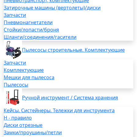
пневмотранспорт, комплектующие
Затирочные машины (вертолеты)/диски
Запчасти
Пневмонагнетатели
Стойки/лопасти/броня
Шланги/соединения/гасители
Пылесосы строительные. Комплектующие
Запчасти
Комплектующие
Мешки для пылесоса
Пылесосы
Ручной инструмент / Система хранения
Кейсы. Систейнеры. Тележки для инструмента
H - правило
Диски отрезные
Замки/проушины/петли