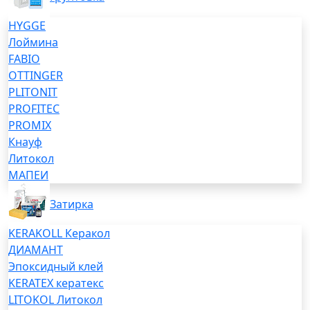
HYGGE
Лоймина
FABIO
OTTINGER
PLITONIT
PROFITEC
PROMIX
Кнауф
Литокол
МАПЕИ
Затирка
KERAKOLL Керакол
ДИАМАНТ
Эпоксидный клей
KERATEX кератекс
LITOKOL Литокол