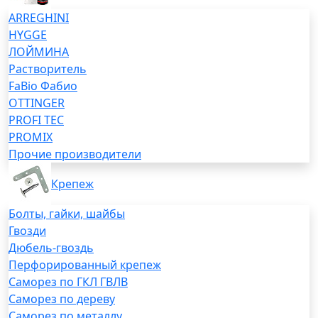
ARREGHINI
HYGGE
ЛОЙМИНА
Растворитель
FaBio Фабио
OTTINGER
PROFI TEC
PROMIX
Прочие производители
Крепеж
Болты, гайки, шайбы
Гвозди
Дюбель-гвоздь
Перфорированный крепеж
Саморез по ГКЛ ГВЛВ
Саморез по дереву
Саморез по металлу