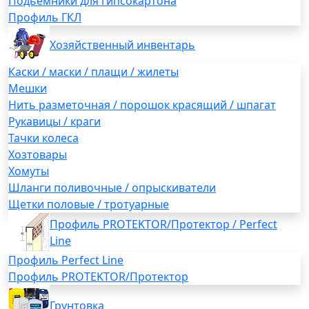
Подьемники для гипсокартона
Профиль ГКЛ
Хозяйственный инвентарь
Каски / маски / плащи / жилеты
Мешки
Нить разметочная / порошок красящий / шпагат
Рукавицы / краги
Тачки колеса
Хозтовары
Хомуты
Шланги поливочные / опрыскиватели
Щетки половые / тротуарные
Профиль PROTEKTOR/Протектор / Perfect
Line
Профиль Perfect Line
Профиль PROTEKTOR/Протектор
Грунтовка