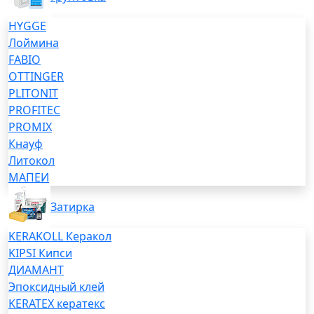
HYGGE
Лоймина
FABIO
OTTINGER
PLITONIT
PROFITEC
PROMIX
Кнауф
Литокол
МАПЕИ
Затирка
KERAKOLL Керакол
KIPSI Кипси
ДИАМАНТ
Эпоксидный клей
KERATEX кератекс