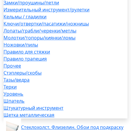
Замки/проушины/петли
Измерительный инструмент/рулетки
Кельмы / гладилки
Ключи/отвертки/пасатижи/ножницы
Лопаты/грабли/черенки/метлы
Молотки/топоры/киянки/ломы
Ножовки/пилы
Правило для стяжки
Правило трапеция
Прочее
Стэплеры/скобы
Тазы/ведра
Терки
Уровень
Шпатель
Штукатурный инструмент
Щетка металлическая
Стеклохолст. Флизелин. Обои под подкраску