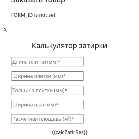
FORM_ID is not set
X
Калькулятор затирки
{{calcZatirRes}}