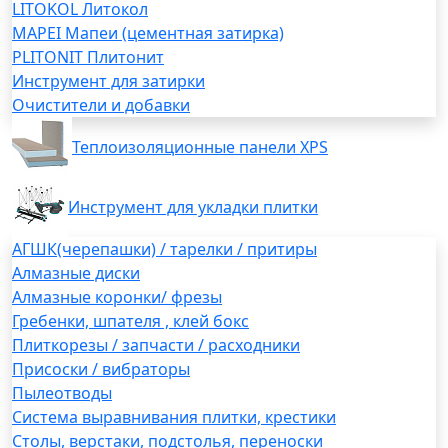
LITOKOL Литокол
MAPEI Мапеи (цементная затирка)
PLITONIT Плитонит
Инструмент для затирки
Очистители и добавки
Теплоизоляционные панели XPS
Инструмент для укладки плитки
АГШК(черепашки) / тарелки / притиры
Алмазные диски
Алмазные коронки/ фрезы
Гребенки, шпателя , клей бокс
Плиткорезы / запчасти / расходники
Присоски / вибраторы
Пылеотводы
Система выравнивания плитки, крестики
Столы, верстаки, подстолья, переноски