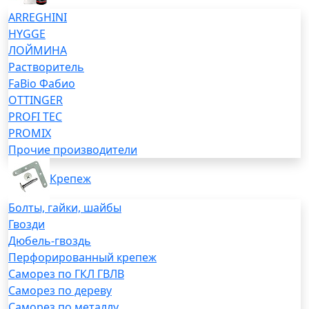
ARREGHINI
HYGGE
ЛОЙМИНА
Растворитель
FaBio Фабио
OTTINGER
PROFI TEC
PROMIX
Прочие производители
Крепеж
Болты, гайки, шайбы
Гвозди
Дюбель-гвоздь
Перфорированный крепеж
Саморез по ГКЛ ГВЛВ
Саморез по дереву
Саморез по металлу