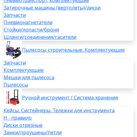
пневмотранспорт, комплектующие
Затирочные машины (вертолеты)/диски
Запчасти
Пневмонагнетатели
Стойки/лопасти/броня
Шланги/соединения/гасители
Пылесосы строительные. Комплектующие
Запчасти
Комплектующие
Мешки для пылесоса
Пылесосы
Ручной инструмент / Система хранения
Кейсы. Систейнеры. Тележки для инструмента
H - правило
Диски отрезные
Замки/проушины/петли