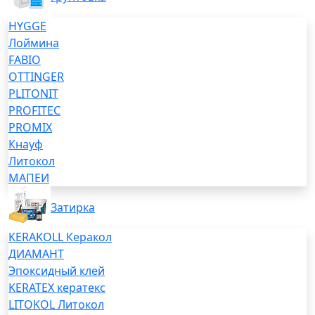
HYGGE
Лоймина
FABIO
OTTINGER
PLITONIT
PROFITEC
PROMIX
Кнауф
Литокол
МАПЕИ
Затирка
KERAKOLL Керакол
ДИАМАНТ
Эпоксидный клей
KERATEX кератекс
LITOKOL Литокол