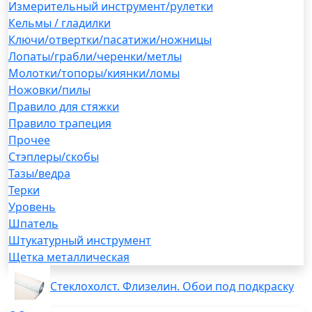
Измерительный инструмент/рулетки
Кельмы / гладилки
Ключи/отвертки/пасатижи/ножницы
Лопаты/грабли/черенки/метлы
Молотки/топоры/киянки/ломы
Ножовки/пилы
Правило для стяжки
Правило трапеция
Прочее
Стэплеры/скобы
Тазы/ведра
Терки
Уровень
Шпатель
Штукатурный инструмент
Щетка металлическая
Стеклохолст. Флизелин. Обои под подкраску