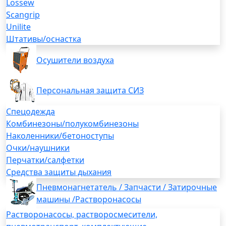
Lossew
Scangrip
Unilite
Штативы/оснастка
Осушители воздуха
Персональная защита СИЗ
Спецодежда
Комбинезоны/полукомбинезоны
Наколенники/бетоноступы
Очки/наушники
Перчатки/салфетки
Средства защиты дыхания
Пневмонагнетатель / Запчасти / Затирочные
машины /Растворонасосы
Растворонасосы, растворосмесители,