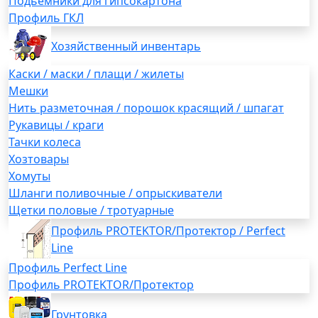
Подьемники для гипсокартона
Профиль ГКЛ
Хозяйственный инвентарь
Каски / маски / плащи / жилеты
Мешки
Нить разметочная / порошок красящий / шпагат
Рукавицы / краги
Тачки колеса
Хозтовары
Хомуты
Шланги поливочные / опрыскиватели
Щетки половые / тротуарные
Профиль PROTEKTOR/Протектор / Perfect
Line
Профиль Perfect Line
Профиль PROTEKTOR/Протектор
Грунтовка