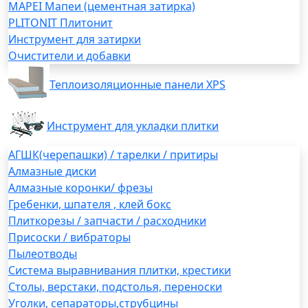
MAPEI Мапеи (цементная затирка)
PLITONIT Плитонит
Инструмент для затирки
Очистители и добавки
Теплоизоляционные панели XPS
Инструмент для укладки плитки
АГШК(черепашки) / тарелки / притиры
Алмазные диски
Алмазные коронки/ фрезы
Гребенки, шпателя , клей бокс
Плиткорезы / запчасти / расходники
Присоски / вибраторы
Пылеотводы
Система выравнивания плитки, крестики
Столы, верстаки, подстолья, переноски
Уголки, сепараторы,струбцины